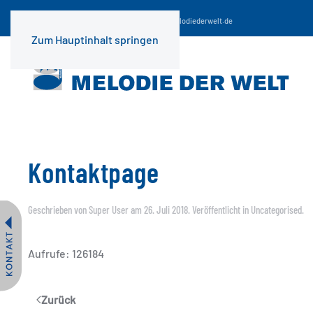
☎
+49 (0) 69 29 98 67-0
| Email:
info(at)melodiederwelt.de
Zum Hauptinhalt springen
Kontaktpage
Geschrieben von Super User am
26. Juli 2018
. Veröffentlicht in
Uncategorised
.
Aufrufe: 126184
Zurück