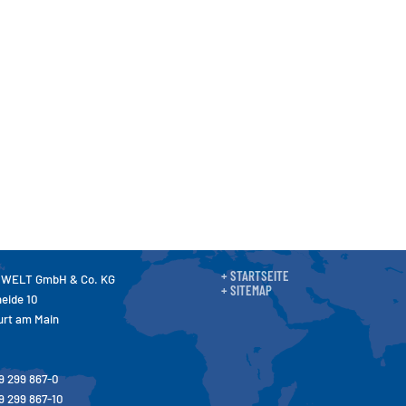
+ STARTSEITE
 WELT GmbH & Co. KG
+ SITEMAP
eide 10
urt am Main
69 299 867-0
9 299 867-10