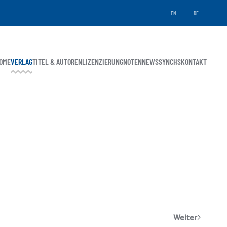
EN
DE
OME
VERLAG
TITEL & AUTOREN
LIZENZIERUNG
NOTEN
NEWS
SYNCHS
KONTAKT
Weiter